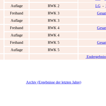
Auflage
RWK 2
LG
-
Freihand
RWK 3
Gesa
Auflage
RWK 3
Freihand
RWK 4
Gesa
Auflage
RWK 4
Freihand
RWK 5
Gesa
Auflage
RWK 5
Endergebniss
Archiv (Ergebnisse der letzten Jahre)