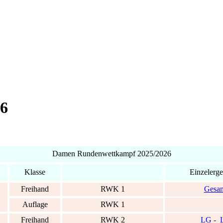
6
Damen Rundenwettkampf 2025/2026
Klasse
Einzelerge
Freihand
RWK 1
Gesa
Auflage
RWK 1
Freihand
RWK 2
LG
-