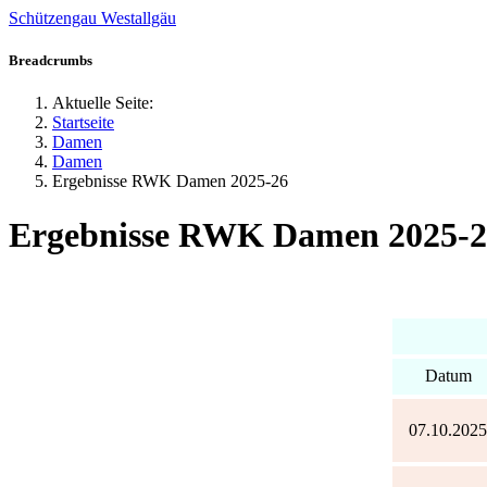
Schützengau Westallgäu
Jahr
Monat
Jahr
Monat
Breadcrumbs
Aktuelle Seite:
Startseite
Damen
Damen
Ergebnisse RWK Damen 2025-26
Ergebnisse RWK Damen 2025-2
Datum
07.10.2025