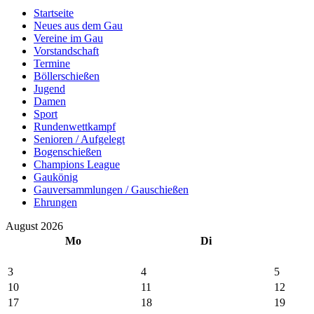
Startseite
Neues aus dem Gau
Vereine im Gau
Vorstandschaft
Termine
Böllerschießen
Jugend
Damen
Sport
Rundenwettkampf
Senioren / Aufgelegt
Bogenschießen
Champions League
Gaukönig
Gauversammlungen / Gauschießen
Ehrungen
August 2026
Mo
Di
3
4
5
10
11
12
17
18
19