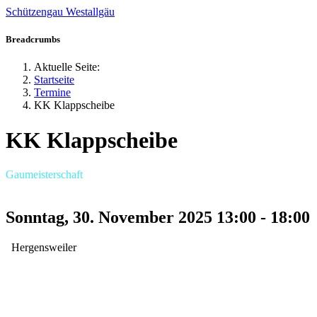
Schützengau Westallgäu
Jahr
Monat
Jahr
Monat
Breadcrumbs
Aktuelle Seite:
Startseite
Termine
KK Klappscheibe
KK Klappscheibe
Gaumeisterschaft
Sonntag, 30. November 2025
13:00
-
18:00
Hergensweiler