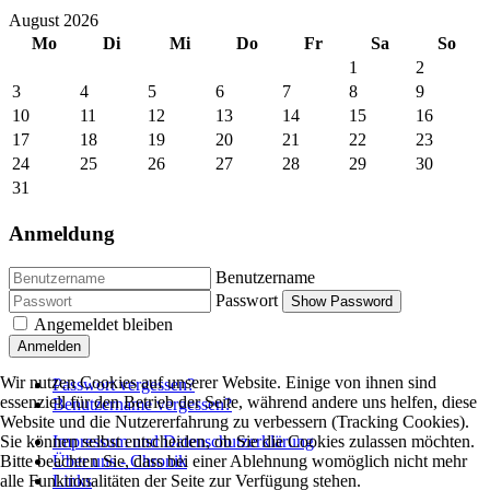
August 2026
Mo
Di
Mi
Do
Fr
Sa
So
1
2
3
4
5
6
7
8
9
10
11
12
13
14
15
16
17
18
19
20
21
22
23
24
25
26
27
28
29
30
31
Anmeldung
Benutzername
Passwort
Show Password
Angemeldet bleiben
Anmelden
Wir nutzen Cookies auf unserer Website. Einige von ihnen sind
Passwort vergessen?
essenziell für den Betrieb der Seite, während andere uns helfen, diese
Benutzername vergessen?
Website und die Nutzererfahrung zu verbessern (Tracking Cookies).
Impressum und Datenschutzerklärung
Sie können selbst entscheiden, ob Sie die Cookies zulassen möchten.
Über uns - Chronik
Bitte beachten Sie, dass bei einer Ablehnung womöglich nicht mehr
Links
alle Funktionalitäten der Seite zur Verfügung stehen.