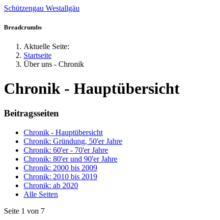
Schützengau Westallgäu
Jahr
Monat
Jahr
Monat
Breadcrumbs
Aktuelle Seite:
Startseite
Über uns - Chronik
Chronik - Hauptübersicht
Beitragsseiten
Chronik - Hauptübersicht
Chronik: Gründung, 50'er Jahre
Chronik: 60'er - 70'er Jahre
Chronik: 80'er und 90'er Jahre
Chronik: 2000 bis 2009
Chronik: 2010 bis 2019
Chronik: ab 2020
Alle Seiten
Seite 1 von 7