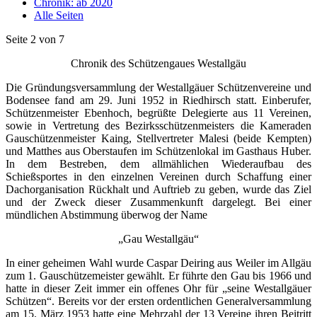
Chronik: ab 2020
Alle Seiten
Seite 2 von 7
Chronik des Schützengaues Westallgäu
Die Gründungsversammlung der Westallgäuer Schützenvereine und
Bodensee fand am 29. Juni 1952 in Riedhirsch statt. Einberufer,
Schützenmeister Ebenhoch, begrüßte Delegierte aus 11 Vereinen,
sowie in Vertretung des Bezirksschützenmeisters die Kameraden
Gauschützenmeister Kaing, Stellvertreter Malesi (beide Kempten)
und Matthes aus Oberstaufen im Schützenlokal im Gasthaus Huber.
In dem Bestreben, dem allmählichen Wiederaufbau des
Schießsportes in den einzelnen Vereinen durch Schaffung einer
Dachorganisation Rückhalt und Auftrieb zu geben, wurde das Ziel
und der Zweck dieser Zusammenkunft dargelegt. Bei einer
mündlichen Abstimmung überwog der Name
„Gau Westallgäu“
In einer geheimen Wahl wurde Caspar Deiring aus Weiler im Allgäu
zum 1. Gauschützemeister gewählt. Er führte den Gau bis 1966 und
hatte in dieser Zeit immer ein offenes Ohr für „seine Westallgäuer
Schützen“. Bereits vor der ersten ordentlichen Generalversammlung
am 15. März 1953 hatte eine Mehrzahl der 13 Vereine ihren Beitritt