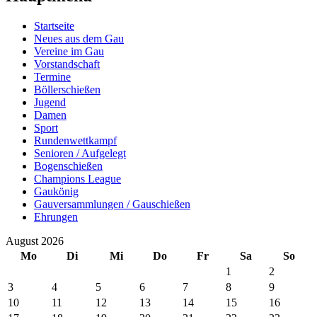
Startseite
Neues aus dem Gau
Vereine im Gau
Vorstandschaft
Termine
Böllerschießen
Jugend
Damen
Sport
Rundenwettkampf
Senioren / Aufgelegt
Bogenschießen
Champions League
Gaukönig
Gauversammlungen / Gauschießen
Ehrungen
August 2026
Mo
Di
Mi
Do
Fr
Sa
So
1
2
3
4
5
6
7
8
9
10
11
12
13
14
15
16