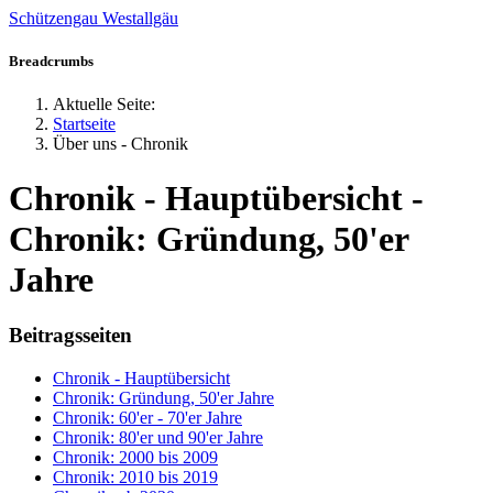
Schützengau Westallgäu
Jahr
Monat
Jahr
Monat
Breadcrumbs
Aktuelle Seite:
Startseite
Über uns - Chronik
Chronik - Hauptübersicht -
Chronik: Gründung, 50'er
Jahre
Beitragsseiten
Chronik - Hauptübersicht
Chronik: Gründung, 50'er Jahre
Chronik: 60'er - 70'er Jahre
Chronik: 80'er und 90'er Jahre
Chronik: 2000 bis 2009
Chronik: 2010 bis 2019