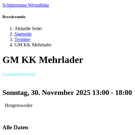
Schützengau Westallgäu
Jahr
Monat
Jahr
Monat
Breadcrumbs
Aktuelle Seite:
Startseite
Termine
GM KK Mehrlader
GM KK Mehrlader
Gaumeisterschaft
Sonntag, 30. November 2025
13:00
-
18:00
Hergensweiler
Alle Daten