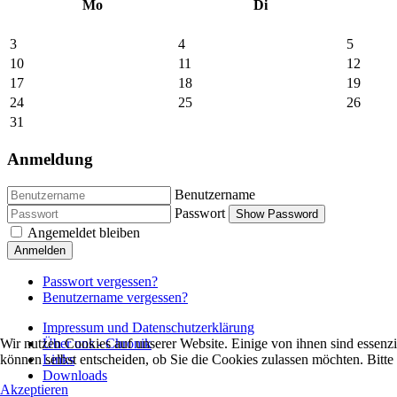
Mo
Di
3
4
5
10
11
12
17
18
19
24
25
26
31
Anmeldung
Benutzername
Passwort
Show Password
Angemeldet bleiben
Anmelden
Passwort vergessen?
Benutzername vergessen?
Impressum und Datenschutzerklärung
Über uns - Chronik
Wir nutzen Cookies auf unserer Website. Einige von ihnen sind essenzi
Links
können selbst entscheiden, ob Sie die Cookies zulassen möchten. Bitte
Downloads
Akzeptieren